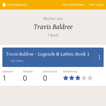
Lesetagebuch
Jetzt anmelden
Zum Login
Bücher von
Travis Baldree
1 Buch
Travis Baldree
–
Legends & Lattes: Book 1
320 Seiten
Gelesen
Gekauft
Gewünscht
Bewertung
1
0
0