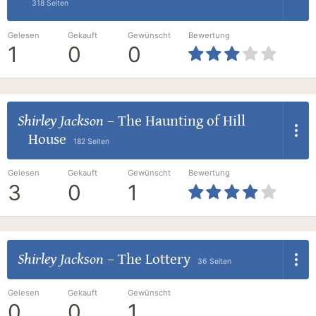
318 Seiten
Gelesen
Gekauft
Gewünscht
Bewertung
1
0
0
Shirley Jackson
–
The Haunting of Hill
House
182 Seiten
Gelesen
Gekauft
Gewünscht
Bewertung
3
0
1
Shirley Jackson
–
The Lottery
36 Seiten
Gelesen
Gekauft
Gewünscht
0
0
1