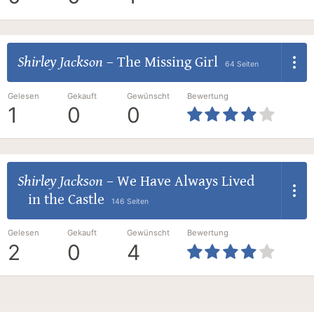
Shirley Jackson
–
The Missing Girl
64 Seiten
Gelesen
Gekauft
Gewünscht
Bewertung
1
0
0
Shirley Jackson
–
We Have Always Lived
in the Castle
146 Seiten
Gelesen
Gekauft
Gewünscht
Bewertung
2
0
4