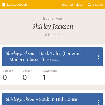
Lesetagebuch
Jetzt anmelden
Zum Login
Bücher von
Shirley Jackson
6 Bücher
Shirley Jackson
–
Dark Tales (Penguin
Modern Classics)
208 Seiten
Gelesen
Gekauft
Gewünscht
0
0
1
Shirley Jackson
–
Spuk in Hill House