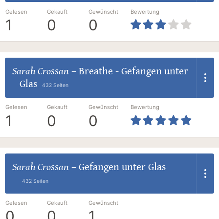
Gelesen
Gekauft
Gewünscht
Bewertung
1
0
0
Sarah Crossan
–
Breathe - Gefangen unter
Glas
432 Seiten
Gelesen
Gekauft
Gewünscht
Bewertung
1
0
0
Sarah Crossan
–
Gefangen unter Glas
432 Seiten
Gelesen
Gekauft
Gewünscht
0
0
1