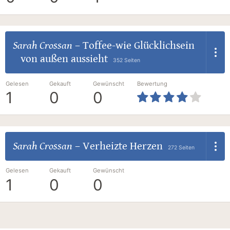
Sarah Crossan
–
Toffee-wie Glücklichsein
von außen aussieht
352 Seiten
Gelesen
Gekauft
Gewünscht
Bewertung
1
0
0
Sarah Crossan
–
Verheizte Herzen
272 Seiten
Gelesen
Gekauft
Gewünscht
1
0
0