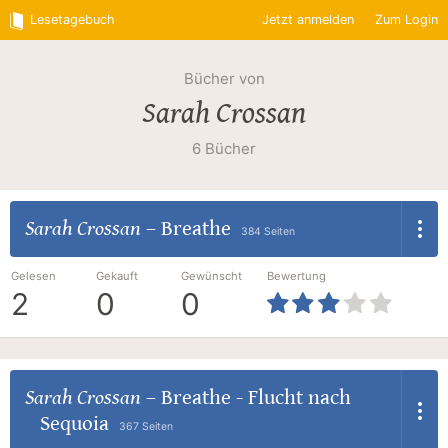
Lesetagebuch
Jetzt anmelden
Zum Login
Bücher von
Sarah Crossan
6 Bücher
Sarah Crossan
–
Breathe
384 Seiten
Gelesen
Gekauft
Gewünscht
Bewertung
2
0
0
Sarah Crossan
–
Breathe - Flucht nach
Sequoia
367 Seiten