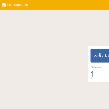
Lesetagebuch
Sally J.
Gelesen
1