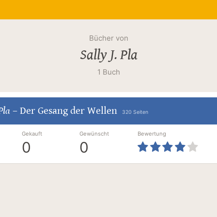
Bücher von
Sally J. Pla
1 Buch
 Pla
–
Der Gesang der Wellen
320 Seiten
Gekauft
Gewünscht
Bewertung
0
0