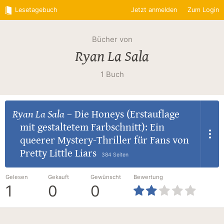
Lesetagebuch
Jetzt anmelden
Zum Login
Bücher von
Ryan La Sala
1 Buch
Ryan La Sala
–
Die Honeys (Erstauflage
mit gestaltetem Farbschnitt): Ein
queerer Mystery-Thriller für Fans von
Pretty Little Liars
384 Seiten
Gelesen
Gekauft
Gewünscht
Bewertung
1
0
0