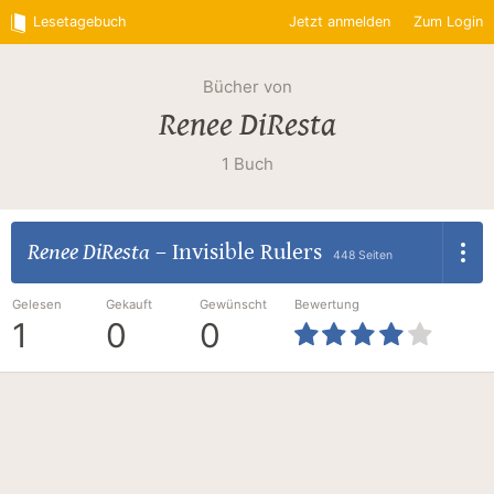
Lesetagebuch
Jetzt anmelden
Zum Login
Bücher von
Renee DiResta
1 Buch
Renee DiResta
–
Invisible Rulers
448 Seiten
Gelesen
Gekauft
Gewünscht
Bewertung
1
0
0