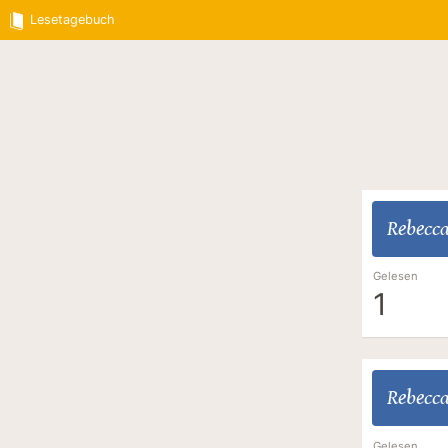
Lesetagebuch
Rebecc
Gelesen
1
Rebecc
Gelesen