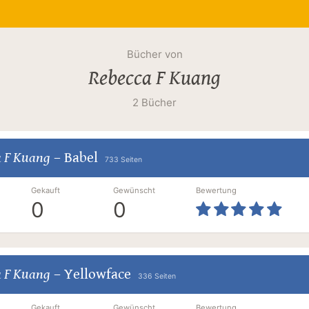
Bücher von
Rebecca F Kuang
2 Bücher
a F Kuang
–
Babel
733 Seiten
Gekauft
Gewünscht
Bewertung
0
0
a F Kuang
–
Yellowface
336 Seiten
Gekauft
Gewünscht
Bewertung