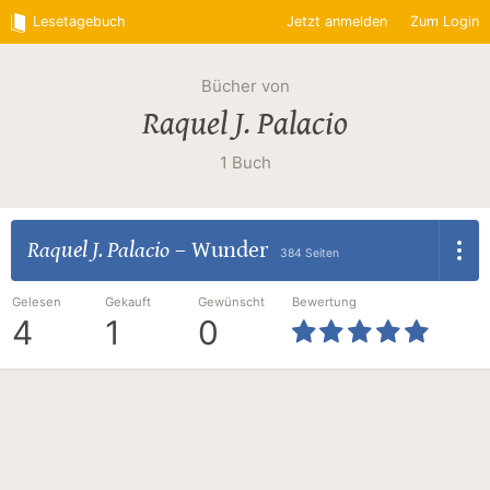
Lesetagebuch
Jetzt anmelden
Zum Login
Bücher von
Raquel J. Palacio
1 Buch
Raquel J. Palacio
–
Wunder
384 Seiten
Gelesen
Gekauft
Gewünscht
Bewertung
4
1
0