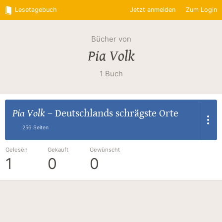
Lesetagebuch
Jetzt anmelden
Zum Login
Bücher von
Pia Volk
1 Buch
Pia Volk
–
Deutschlands schrägste Orte
256 Seiten
Gelesen
Gekauft
Gewünscht
1
0
0