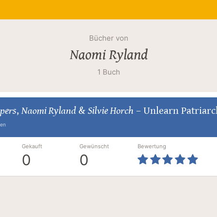
Bücher von
Naomi Ryland
1 Buch
spers
,
Naomi Ryland
&
Silvie Horch
–
Unlearn Patriarc
ten
Gekauft
Gewünscht
Bewertung
0
0