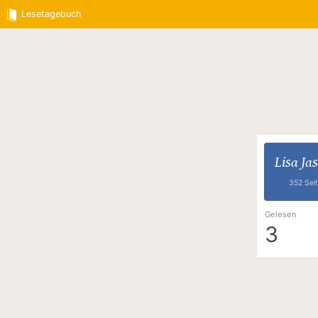
Lesetagebuch
Lisa Ja
352 Sei
Gelesen
3