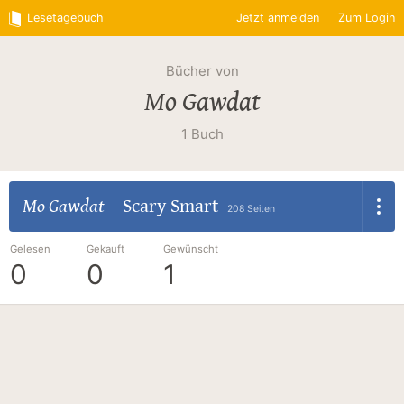
Lesetagebuch
Jetzt anmelden
Zum Login
Bücher von
Mo Gawdat
1 Buch
Mo Gawdat
–
Scary Smart
208 Seiten
Gelesen
Gekauft
Gewünscht
0
0
1