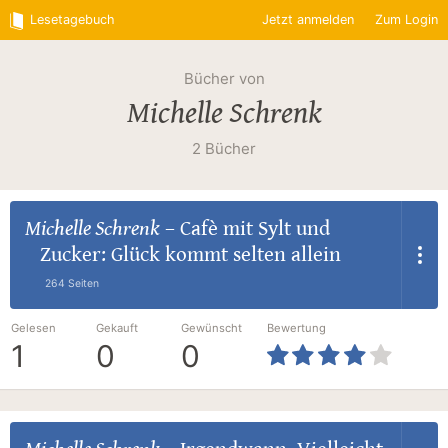
Lesetagebuch
Jetzt anmelden
Zum Login
Bücher von
Michelle Schrenk
2 Bücher
Michelle Schrenk
–
Cafè mit Sylt und
Zucker: Glück kommt selten allein
264 Seiten
Gelesen
Gekauft
Gewünscht
Bewertung
1
0
0