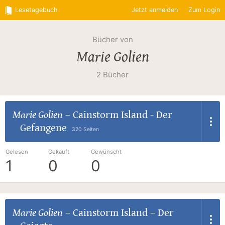
Lesetagebuch
Jetzt anmelden
Zum Login
Bücher von
Marie Golien
2 Bücher
Marie Golien
–
Cainstorm Island - Der
Gefangene
320 Seiten
Gelesen
Gekauft
Gewünscht
1
0
0
Marie Golien
–
Cainstorm Island – Der