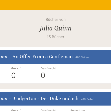
Bücher von
Julia Quinn
15 Bücher
uinn
–
An Offer From a Gentleman
480 Seiten
Gekauft
Gewünscht
0
0
uinn
–
Bridgerton - Der Duke und ich
416 Seiten
Gekauft
Gewünscht
Bewertung