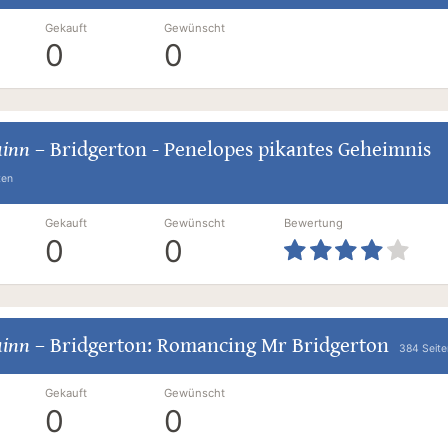
Gekauft
Gewünscht
0
0
uinn
–
Bridgerton - Penelopes pikantes Geheimnis
ten
Gekauft
Gewünscht
Bewertung
0
0
uinn
–
Bridgerton: Romancing Mr Bridgerton
384 Seite
Gekauft
Gewünscht
0
0