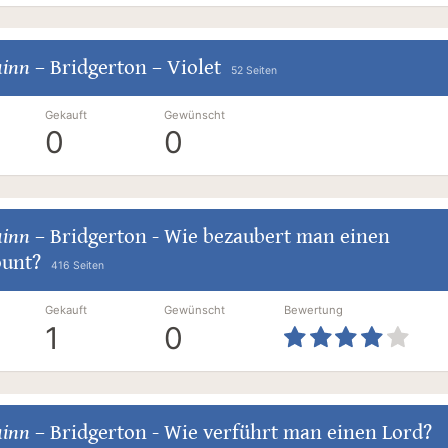
uinn
–
Bridgerton – Violet
52 Seiten
Gekauft
Gewünscht
0
0
uinn
–
Bridgerton - Wie bezaubert man einen
ount?
416 Seiten
Gekauft
Gewünscht
Bewertung
1
0
uinn
–
Bridgerton - Wie verführt man einen Lord?