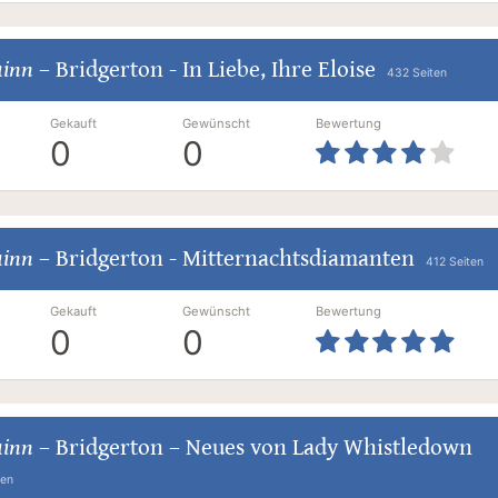
uinn
–
Bridgerton - In Liebe, Ihre Eloise
432 Seiten
Gekauft
Gewünscht
Bewertung
0
0
uinn
–
Bridgerton - Mitternachtsdiamanten
412 Seiten
Gekauft
Gewünscht
Bewertung
0
0
uinn
–
Bridgerton – Neues von Lady Whistledown
ten