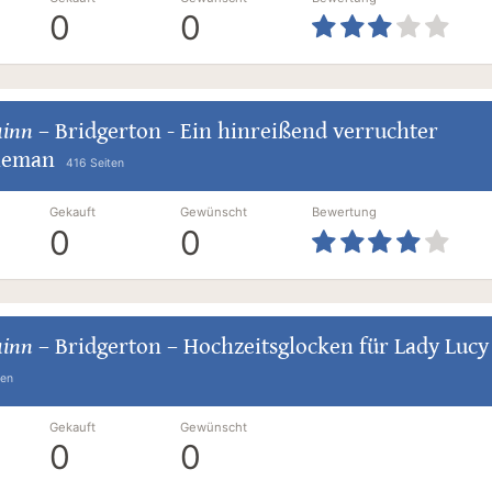
0
0
uinn
–
Bridgerton - Ein hinreißend verruchter
leman
416 Seiten
Gekauft
Gewünscht
Bewertung
0
0
uinn
–
Bridgerton – Hochzeitsglocken für Lady Lucy
ten
Gekauft
Gewünscht
0
0