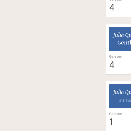
4
Julia Q
Gent
Gelesen
4
Julia Q
416 Sei
Gelesen
1