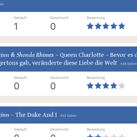
ten
Gekauft
Gewünscht
Bewertung
1
0
uinn
&
Shonda Rhimes
–
Queen Charlotte – Bevor es 
ertons gab, veränderte diese Liebe die Welt
448 Seiten
Gekauft
Gewünscht
Bewertung
0
0
uinn
–
The Duke And I
432 Seiten
Gekauft
Gewünscht
Bewertung