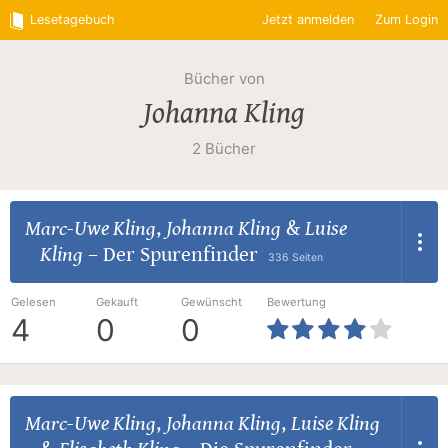
Lesetagebuch
Jetzt anmelden
Zum Login
Bücher von
Johanna Kling
2 Bücher
Marc-Uwe Kling
,
Johanna Kling
&
Luise
Kling
–
Der Spurenfinder
336 Seiten
Gelesen
Gekauft
Gewünscht
Bewertung
4
0
0
Marc-Uwe Kling
,
Johanna Kling
,
Luise Kling