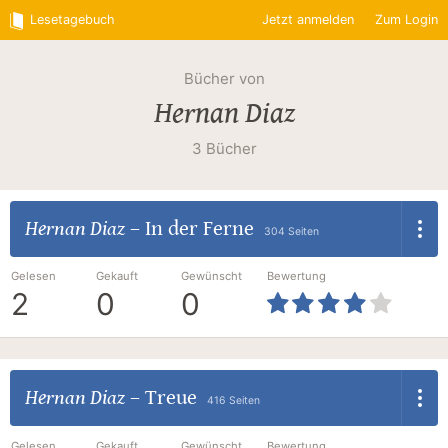
Lesetagebuch
Jetzt anmelden
Zum Login
Bücher von
Hernan Diaz
3 Bücher
Hernan Diaz
–
In der Ferne
304 Seiten
Gelesen
Gekauft
Gewünscht
Bewertung
2
0
0
Hernan Diaz
–
Treue
416 Seiten
Gelesen
Gekauft
Gewünscht
Bewertung