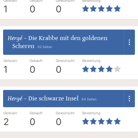
Gelesen
Gekauft
Gewünscht
Bewertung
1
0
0
Hergé
–
Die Krabbe mit den goldenen
Scheren
62 Seiten
Gelesen
Gekauft
Gewünscht
Bewertung
1
0
0
Hergé
–
Die schwarze Insel
64 Seiten
Gelesen
Gekauft
Gewünscht
Bewertung
2
0
0