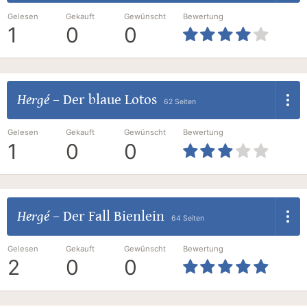
Gelesen
Gekauft
Gewünscht
Bewertung
1
0
0
Hergé
–
Der blaue Lotos
62 Seiten
Gelesen
Gekauft
Gewünscht
Bewertung
1
0
0
Hergé
–
Der Fall Bienlein
64 Seiten
Gelesen
Gekauft
Gewünscht
Bewertung
2
0
0