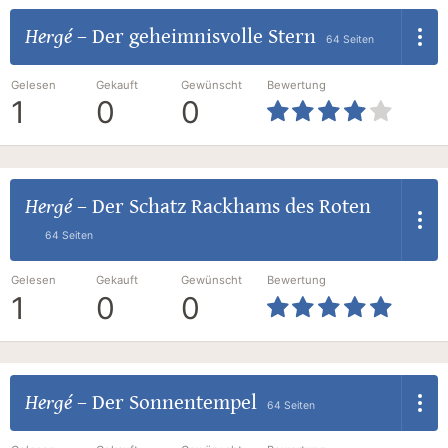
Hergé
–
Der geheimnisvolle Stern
64 Seiten
Gelesen
Gekauft
Gewünscht
Bewertung
1
0
0
Hergé
–
Der Schatz Rackhams des Roten
64 Seiten
Gelesen
Gekauft
Gewünscht
Bewertung
1
0
0
Hergé
–
Der Sonnentempel
64 Seiten