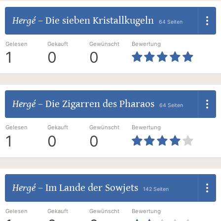
Hergé
–
Die sieben Kristallkugeln
64 Seiten
Gelesen
Gekauft
Gewünscht
Bewertung
1
0
0
Hergé
–
Die Zigarren des Pharaos
64 Seiten
Gelesen
Gekauft
Gewünscht
Bewertung
1
0
0
Hergé
–
Im Lande der Sowjets
142 Seiten
Gelesen
Gekauft
Gewünscht
Bewertung