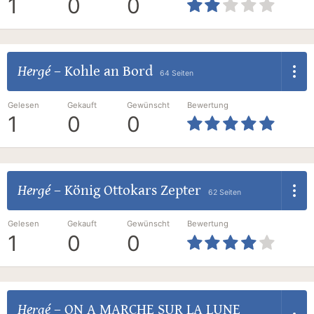
1
0
0
Hergé
–
Kohle an Bord
64 Seiten
Gelesen
Gekauft
Gewünscht
Bewertung
1
0
0
Hergé
–
König Ottokars Zepter
62 Seiten
Gelesen
Gekauft
Gewünscht
Bewertung
1
0
0
Hergé
–
ON A MARCHE SUR LA LUNE