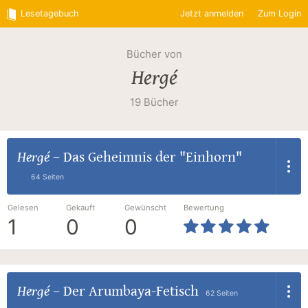
Lesetagebuch
Jetzt anmelden
Zum Login
Bücher von
Hergé
19 Bücher
Hergé
–
Das Geheimnis der "Einhorn"
64 Seiten
Gelesen
Gekauft
Gewünscht
Bewertung
1
0
0
Hergé
–
Der Arumbaya-Fetisch
62 Seiten