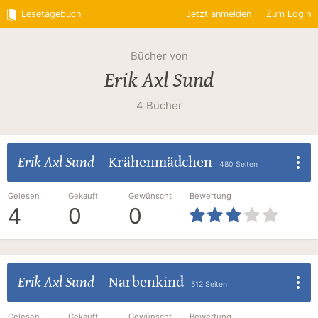
Lesetagebuch
Jetzt anmelden
Zum Login
Bücher von
Erik Axl Sund
4 Bücher
Erik Axl Sund
–
Krähenmädchen
480 Seiten
Gelesen
Gekauft
Gewünscht
Bewertung
4
0
0
Erik Axl Sund
–
Narbenkind
512 Seiten
Gelesen
Gekauft
Gewünscht
Bewertung