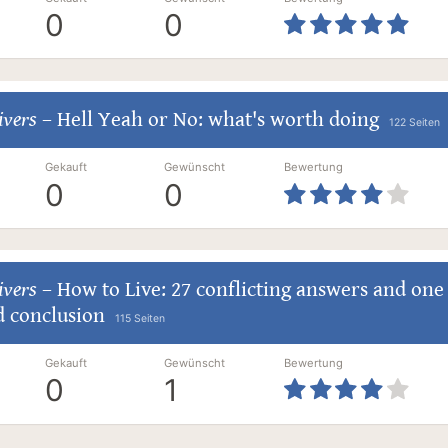
0
0
ivers
–
Hell Yeah or No: what's worth doing
122 Seiten
Gekauft
Gewünscht
Bewertung
0
0
ivers
–
How to Live: 27 conflicting answers and one
d conclusion
115 Seiten
Gekauft
Gewünscht
Bewertung
0
1