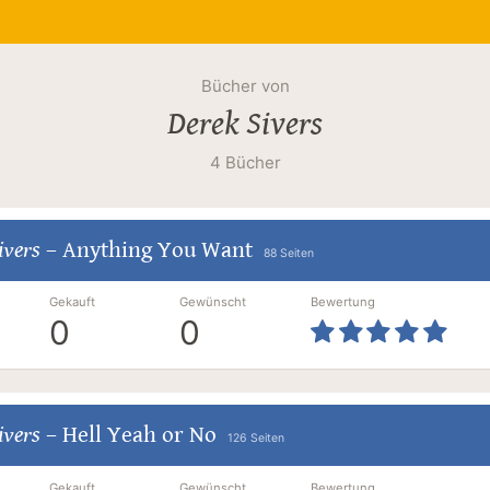
Bücher von
Derek Sivers
4 Bücher
ivers
–
Anything You Want
88 Seiten
Gekauft
Gewünscht
Bewertung
0
0
ivers
–
Hell Yeah or No
126 Seiten
Gekauft
Gewünscht
Bewertung