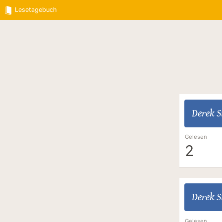
Lesetagebuch
Derek S
Gelesen
2
Derek S
Gelesen