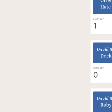
Orien
Hate
Gelesen
1
David 
Dock
Gelesen
0
David 
Ruby 