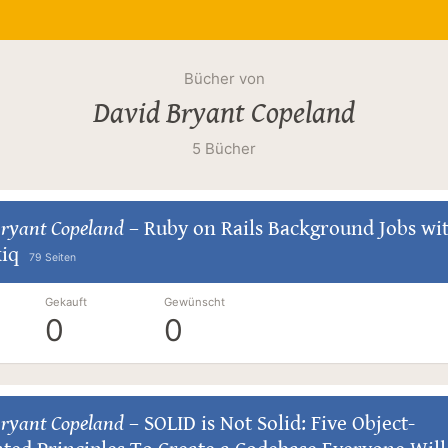
Bücher von
David Bryant Copeland
5 Bücher
Bryant Copeland
–
Ruby on Rails Background Jobs wi
kiq
79 Seiten
Gekauft
Gewünscht
0
0
Bryant Copeland
–
SOLID is Not Solid: Five Object-