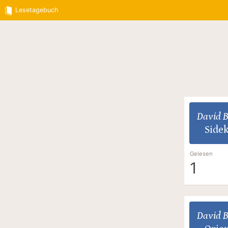
Lesetagebuch
David 
Side
Gelesen
1
David 