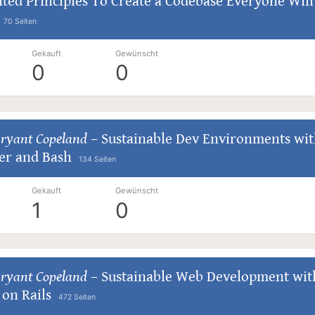
ted Principles To Create a Codebase Everyone Will
70 Seiten
Gekauft
Gewünscht
0
0
Bryant Copeland
–
Sustainable Dev Environments wi
er and Bash
134 Seiten
Gekauft
Gewünscht
1
0
Bryant Copeland
–
Sustainable Web Development wit
on Rails
472 Seiten