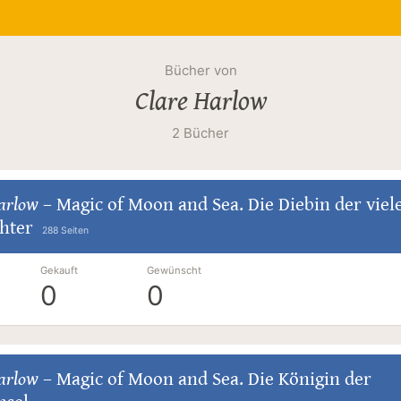
Bücher von
Clare Harlow
2 Bücher
arlow
–
Magic of Moon and Sea. Die Diebin der viel
chter
288 Seiten
Gekauft
Gewünscht
0
0
arlow
–
Magic of Moon and Sea. Die Königin der