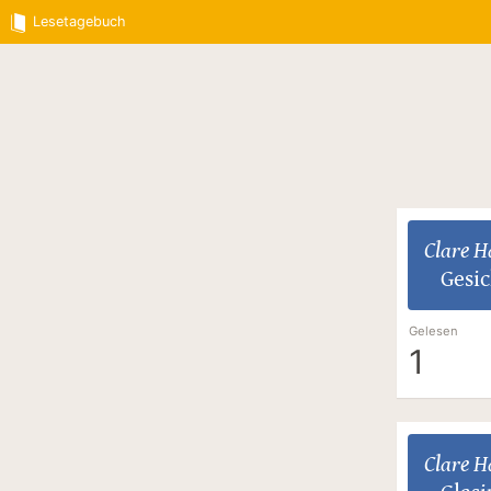
Lesetagebuch
Clare H
Gesi
Gelesen
1
Clare H