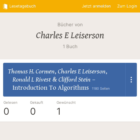
Lesetagebuch
Jetzt anmelden
Zum Login
Bücher von
Charles E Leiserson
1 Buch
Thomas H. Cormen
,
Charles E Leiserson
,
Ronald L Rivest
&
Clifford Stein
–
Introduction To Algorithms
1180 Seiten
Gelesen
Gekauft
Gewünscht
0
0
1