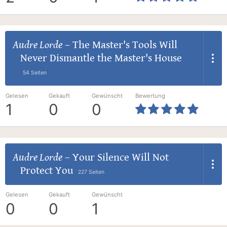
Audre Lorde
–
The Master's Tools Will
Never Dismantle the Master's House
54 Seiten
Gelesen
Gekauft
Gewünscht
Bewertung
1
0
0
Audre Lorde
–
Your Silence Will Not
Protect You
227 Seiten
Gelesen
Gekauft
Gewünscht
0
0
1