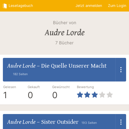
Lesetagebuch
Jetzt anmelden
Zum Login
Bücher von
Audre Lorde
7 Bücher
Audre Lorde
–
Die Quelle Unserer Macht
182 Seiten
Gelesen
Gekauft
Gewünscht
Bewertung
1
0
0
Audre Lorde
–
Sister Outsider
193 Seiten