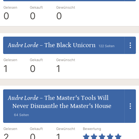
Gelesen
Gekauft
Gewünscht
0
0
0
Audre Lorde
–
The Black Unicorn
122 Seiten
Gelesen
Gekauft
Gewünscht
1
0
1
Audre Lorde
–
The Master's Tools Will
Never Dismantle the Master's House
64 Seiten
Gelesen
Gekauft
Gewünscht
Bewertung
2
0
1