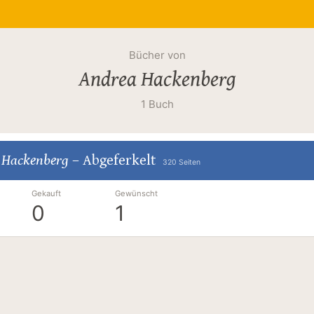
Bücher von
Andrea Hackenberg
1 Buch
 Hackenberg
–
Abgeferkelt
320 Seiten
Gekauft
Gewünscht
0
1