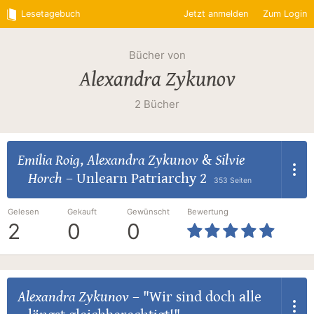
Lesetagebuch
Jetzt anmelden
Zum Login
Bücher von
Alexandra Zykunov
2 Bücher
Emilia Roig
,
Alexandra Zykunov
&
Silvie
Horch
–
Unlearn Patriarchy 2
353 Seiten
Gelesen
Gekauft
Gewünscht
Bewertung
2
0
0
Alexandra Zykunov
–
"Wir sind doch alle